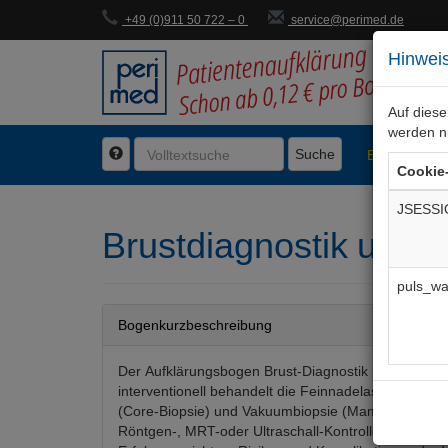
+49 (0)911 50 722 – 0
service@perimed.de
Hinweis
Auf dies
werden n
Suche
BogenFachg
Cookie
JSESSI
Brustdiagnostik und -t
puls_wa
Bogenkurzbeschreibung
Der Aufklärungsbogen Brust-Diagnostik und -Thera
interventionell behandelt die Feinnadelaspiration, d
(Core-Biopsie) und Vakuumbiopsie (Mammotomie) je
Röntgen-, MRT-oder Ultraschall-Kontrolle. Alternat