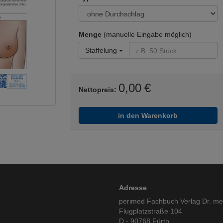
Menge
(manuelle Eingabe möglich)
Staffelung
0,00 €
Nettopreis:
in den Warenkorb
Adresse
perimed Fachbuch Verlag Dr. m
Flugplatzstraße 104
D - 90768 Fürth