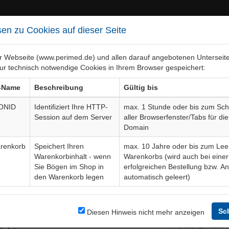
en zu Cookies auf dieser Seite
er Webseite (www.perimed.de) und allen darauf angebotenen Unterseit
ur technisch notwendige Cookies in Ihrem Browser gespeichert:
ebiete
Bogen-Gesamtübersicht
-Name
Beschreibung
Gültig bis
ONID
Identifiziert Ihre HTTP-
max. 1 Stunde oder bis zum Sch
Session auf dem Server
aller Browserfenster/Tabs für die
herapie, Interventionell
Aufklä
Domain
renkorb
Speichert Ihren
max. 10 Jahre oder bis zum Lee
Warenkorbinhalt - wenn
Warenkorbs (wird auch bei einer
Bogendetails
Sie Bögen im Shop in
erfolgreichen Bestellung bzw. A
den Warenkorb legen
automatisch geleert)
pie
Sprache
ie Stanzbiopsie
weils unter
Sc
Diesen Hinweis nicht mehr anzeigen
Aktuelle Edition
04-26-03
ive Methoden,
Turnus-gemäße A