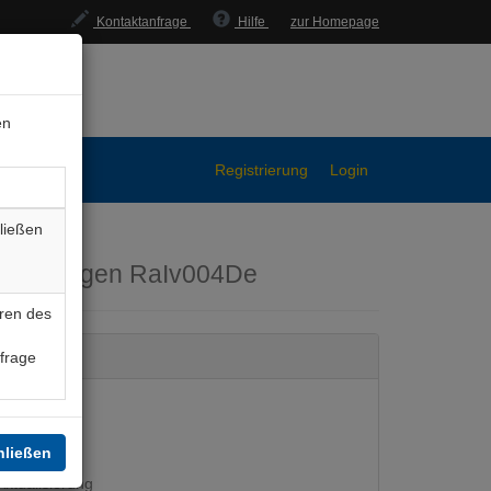
Kontaktanfrage
Hilfe
zur Homepage
en
Registrierung
Login
ließen
rungsbogen
RaIv004De
ren des
nfrage
hließen
ktualisierung